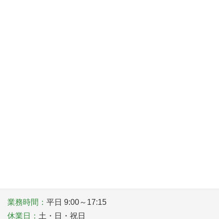
2026年11月19日(木)
八尾ものづくり達人顕彰 申請募集
2026年11月19日(木)
環境改善優良事業所表彰
2026年6月20日（土）・21日（日）
八尾コレクションin LINOAS
〒581－0006 大阪府八尾市清水町１丁目１番６号
TEL
072-922-1181
業務時間：
平日 9:00～17:15
休業日：
土・日・祝日