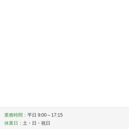
2026年8月1日
中堅社員向けスキル向上セミナー
2026年8月1日
カーボンニュートラルの取り組みに関する専門相談
2026年8月1日
〒581－0006 大阪府八尾市清水町１丁目１番６号
TEL
072-922-1181
業務時間：
平日 9:00～17:15
休業日：
土・日・祝日