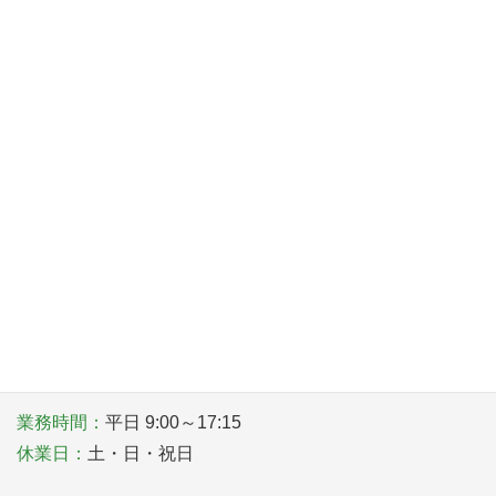
中堅社員向けスキル向上セミナー
2026年8月1日
カーボンニュートラルの取り組みに関する専門相談
2026年8月1日
〒581－0006 大阪府八尾市清水町１丁目１番６号
TEL
072-922-1181
業務時間：
平日 9:00～17:15
休業日：
土・日・祝日