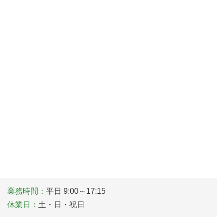
中堅社員向けスキル向上セミナー
2026年8月1日
カーボンニュートラルの取り組みに関する専門相談
2026年8月1日
〒581－0006 大阪府八尾市清水町１丁目１番６号
TEL
072-922-1181
業務時間：
平日 9:00～17:15
休業日：
土・日・祝日